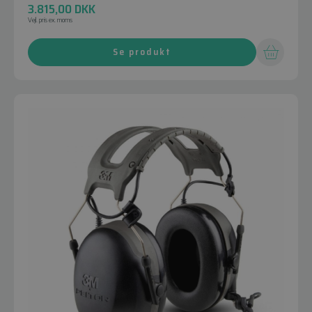
3.815,00
DKK
Vejl. pris ex. moms
Se produkt