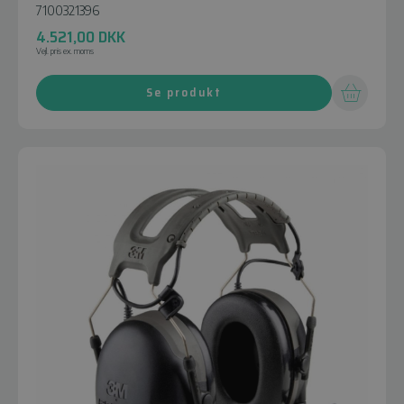
7100321396
4.521,00
DKK
Vejl. pris ex. moms
Se produkt