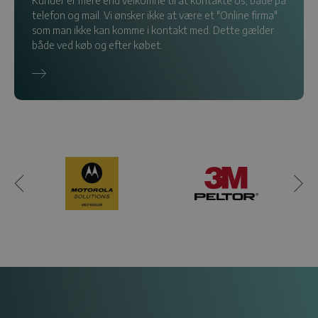
Kunder er mere end velkomne til at kontakte os, både på
telefon og mail. Vi ønsker ikke at være et "Online firma"
som man ikke kan komme i kontakt med. Dette gælder
både ved køb og efter købet.