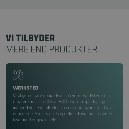
VI TILBYDER
MERE END PRODUKTER
VÆRKSTED
Vi vil gerne gøre opmærksom på vores værksted, som
reparerer mellem 200 og 300 headset og radioer pr.
måned. I de fleste tilfælde kan det godt svare sig at lave
enhederne. Alle headset og radioer bliver udelukkende
lavet med originale dele.