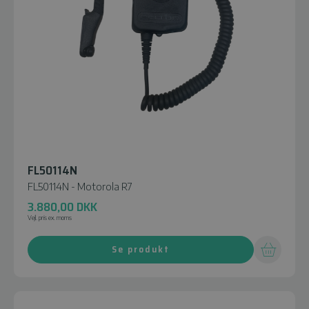
FL50114N
FL50114N - Motorola R7
3.880,00
DKK
Vejl. pris ex. moms
Se produkt