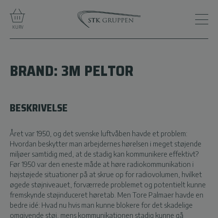
KURV
BRAND: 3M PELTOR
BESKRIVELSE
Året var 1950, og det svenske luftvåben havde et problem:
Hvordan beskytter man arbejdernes hørelsen i meget støjende
miljøer samtidig med, at de stadig kan kommunikere effektivt?
Før 1950 var den eneste måde at høre radiokommunikation i
højstøjede situationer på at skrue op for radiovolumen, hvilket
øgede støjniveauet, forværrede problemet og potentielt kunne
fremskynde støjinduceret høretab. Men Tore Palmaer havde en
bedre idé: Hvad nu hvis man kunne blokere for det skadelige
omgivende støj, mens kommunikationen stadig kunne gå