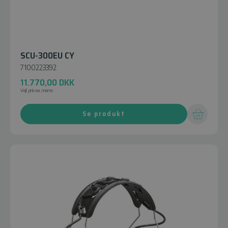
SCU-300EU CY
7100223392
11.770,00
DKK
Vejl. pris ex. moms
Se produkt