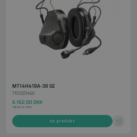
MT14H418A-38 GE
7100321460
6.162,00
DKK
Vejl. pris ex. moms
Se produkt