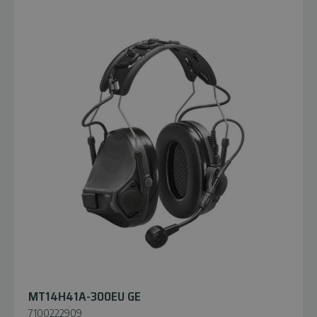
MT14H41A-300EU GE
7100222909