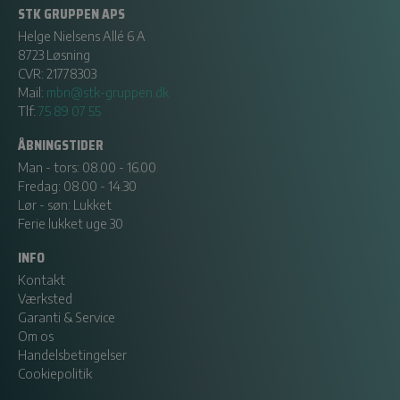
STK GRUPPEN APS
Helge Nielsens Allé 6 A
8723 Løsning
CVR: 21778303
Mail:
mbn@stk-gruppen.dk
Tlf:
75 89 07 55
ÅBNINGSTIDER
Man - tors: 08.00 - 16.00
Fredag: 08.00 - 14.30
Lør - søn: Lukket
Ferie lukket uge 30
INFO
Kontakt
Værksted
Garanti & Service
Om os
Handelsbetingelser
Cookiepolitik