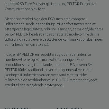
igennem? Så Tore Palmaer gik i gang, og PELTOR Protective
Communications blev født.
Meget har ændret sig siden 1950, men arbejdstagere i
udfordrende, nogle gange farlige miljøer fortsætter med at
efterspørge højkvalitets, robuste løsninger, der vil opfylde deres
behov. PELTOR headset er designet til at imødekomme denne
udfordring ved at levere beskyttende kommunikationsløsninger,
som arbejderne kan stole på.
I dag er 3M PELTOR en respekteret global leder inden for
hørebeskyttelse og kommunikationsløsninger. Med
produktionsanlæg i flere lande, herunder USA, leverer 3M
PELTOR både traditionelle over-ear og innovative in-ear
løsninger til industrien verden over samt elite taktiske
militærhold og retshåndhævelse. PELTOR-mærket er bygget
stærkt til den arbejdende professionel.