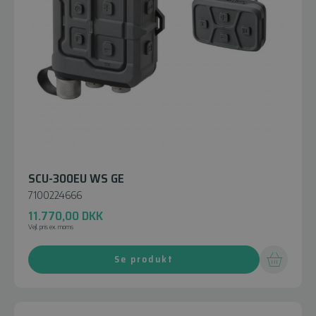
SCU-300EU WS GE
7100224666
11.770,00
DKK
Vejl. pris ex. moms
Se produkt