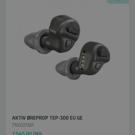
AKTIV ØREPROP TEP-300 EU GE
7100227651
7.045,00
DKK