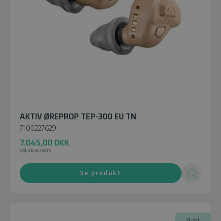
AKTIV ØREPROP TEP-300 EU TN
7100227629
7.045,00
DKK
Vejl. pris ex. moms
Se produkt
Nyhed