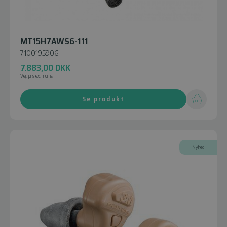
MT15H7AWS6-111
7100195906
7.883,00
DKK
Vejl. pris ex. moms
Se produkt
Nyhed