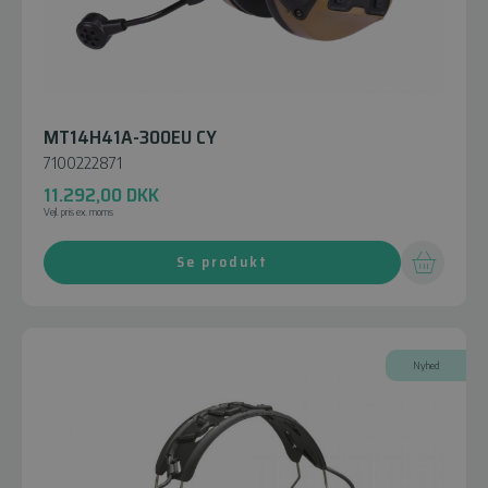
MT14H41A-300EU CY
7100222871
11.292,00
DKK
Vejl. pris ex. moms
Se produkt
Nyhed