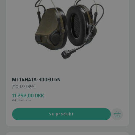
MT14H41A-300EU GN
7100222859
11.292,00
DKK
Vejl. pris ex. moms
Se produkt