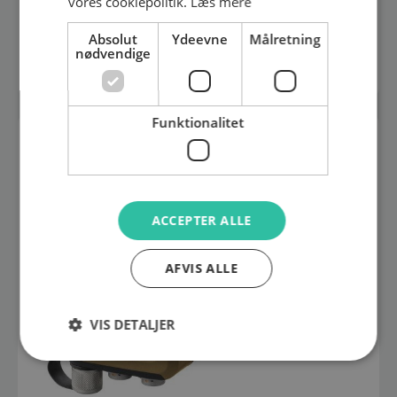
vores cookiepolitik.
Læs mere
3.880,00
DKK
Vejl. pris ex. moms
Absolut
Ydeevne
Målretning
nødvendige
Se produkt
Funktionalitet
ACCEPTER ALLE
AFVIS ALLE
VIS DETALJER