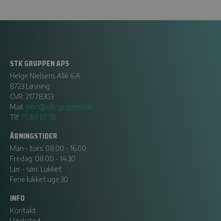
STK GRUPPEN APS
Helge Nielsens Allé 6 A
8723 Løsning
CVR: 21778303
Mail:
mbn@stk-gruppen.dk
Tlf:
75 89 07 55
ÅBNINGSTIDER
Man - tors: 08.00 - 16.00
Fredag: 08.00 - 14.30
Lør - søn: Lukket
Ferie lukket uge 30
INFO
Kontakt
Værksted