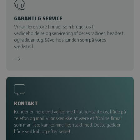
GARANTI & SERVICE
Vi har flere store firmaer som bruger os til
vedligeholdelse og servicering af deres radioer, headset
og radioanlæg. Såvel hos kunden som på vores
værksted.
KONTAKT
Kunder er mere end velkomne til at kontakte os, både på
telefon og mail. Vi ønsker ikke at være et "Online firma"
som man ikke kan komme i kontakt med. Dette gælder
både ved køb og efter købet.