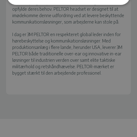
at efterspørge højkvalitets, robuste løsninger, der vil
opfylde deres behov. PELTOR headset er designet til at
imødekomme denne udfordring ved at levere beskyttende
kommunikationsløsninger, som arbejderne kan stole på.
I dag er 3M PELTOR en respekteret global leder inden for
hørebeskyttelse og kommunikationsløsninger. Med
produktionsanlæg i flere lande, herunder USA, leverer 3M
PELTOR både traditionelle over-ear og innovative in-ear
løsninger til industrien verden over samt elite taktiske
militærhold og retshåndhævelse. PELTOR-mærket er
bygget stærkt til den arbejdende professionel.