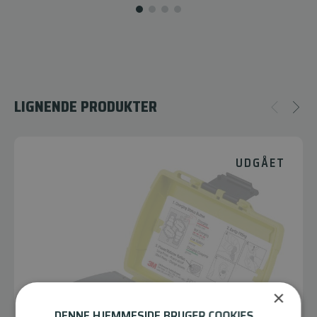
LIGNENDE PRODUKTER
UDGÅET
×
DENNE HJEMMESIDE BRUGER COOKIES