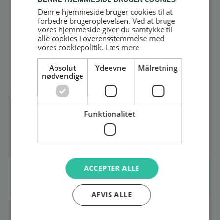
Denne hjemmeside bruger cookies til at
forbedre brugeroplevelsen. Ved at bruge
vores hjemmeside giver du samtykke til
alle cookies i overensstemmelse med
vores cookiepolitik.
Læs mere
Absolut
Ydeevne
Målretning
nødvendige
LEP-200 EU
7100141817
3.571,00
DKK
Funktionalitet
Vejl. pris ex. moms
Læs mere
ACCEPTER ALLE
AFVIS ALLE