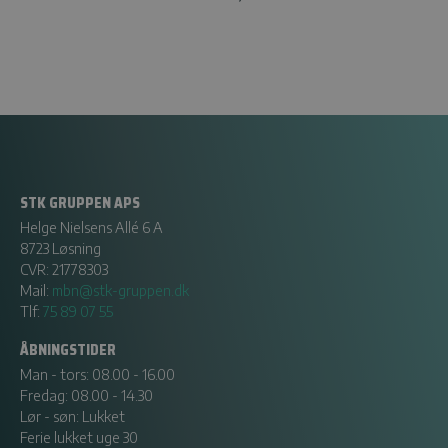
STK GRUPPEN APS
Helge Nielsens Allé 6 A
8723 Løsning
CVR: 21778303
Mail:
mbn@stk-gruppen.dk
Tlf:
75 89 07 55
ÅBNINGSTIDER
Man - tors: 08.00 - 16.00
Fredag: 08.00 - 14.30
Lør - søn: Lukket
Ferie lukket uge 30