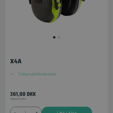
X4A
Fuld produktbeskrivelse
361,00
DKK
Vejl. pris ex. moms
Læg i kurv
–
+