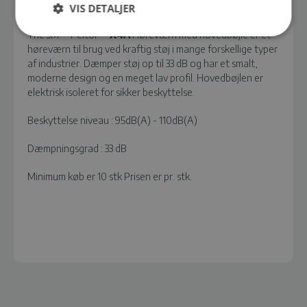
BESKRIVELSE
VIS DETALJER
The 3M™ Peltor™
X4A
Høreværn med hovedbøjle er et
høreværn til brug ved kraftig støj i mange forskellige typer
af industrier. Dæmper støj op til 33 dB og har et smalt,
moderne design og en meget lav profil. Hovedbøjlen er
elektrisk isoleret for sikker beskyttelse.
Beskyttelse niveau : 95dB(A) - 110dB(A)
Dæmpningsgrad : 33 dB
Minimum køb er 10 stk Prisen er pr. stk.