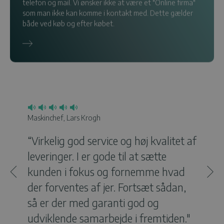
telefon og mail. Vi ønsker ikke at være et "Online firma"
som man ikke kan komme i kontakt med. Dette gælder
både ved køb og efter købet.
Maskinchef, Lars Krogh
Simon
“Virkelig god service og høj kvalitet af
Anm
leveringer. I er gode til at sætte
Alti
kunden i fokus og fornemme hvad
Mor
der forventes af jer. Fortsæt sådan,
så er der med garanti god og
udviklende samarbejde i fremtiden."