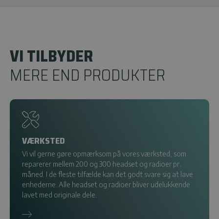
VI TILBYDER
MERE END PRODUKTER
VÆRKSTED
Vi vil gerne gøre opmærksom på vores værksted, som
reparerer mellem 200 og 300 headset og radioer pr.
måned. I de fleste tilfælde kan det godt svare sig at lave
enhederne. Alle headset og radioer bliver udelukkende
lavet med originale dele.