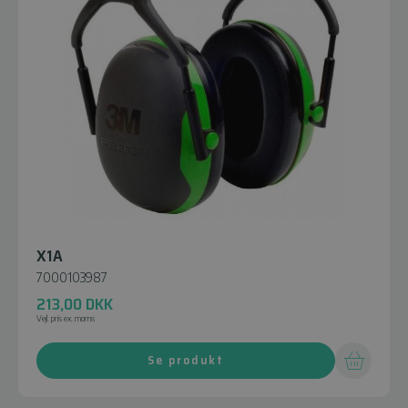
X1A
7000103987
213,00
DKK
Vejl. pris ex. moms
Se produkt