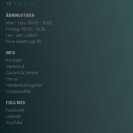
Tlf:
75 89 07 55
ÅBNINGSTIDER
Man - tors: 08.00 - 16.00
Fredag: 08.00 - 14.30
Lør - søn: Lukket
Ferie lukket uge 30
INFO
Kontakt
Værksted
Garanti & Service
Om os
Handelsbetingelser
Cookiepolitik
FØLG MED
Facebook
LinkedIn
YouTube