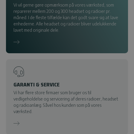
Vi vil gerne gøre opmærksom på vores værksted, som
reparerer mellem 200 og 300 headset og radioer pr.
måned. I de fleste tilfælde kan det godt svare sig at lave
enhederne. Alle headset og radioer bliver udelukkende
lavet med originale dele.
GARANTI & SERVICE
Vi har flere store firmaer som bruger os til
vedligeholdelse og servicering af deres radioer, headset
og radioanlæg. Såvel hos kunden som på vores
værksted.