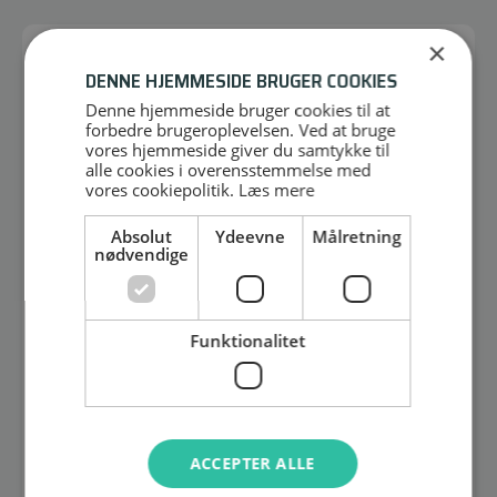
×
BESKRIVELSE
DENNE HJEMMESIDE BRUGER COOKIES
Denne hjemmeside bruger cookies til at
forbedre brugeroplevelsen. Ved at bruge
Radiokabel til Motorola Dp1400 / R2 / CP040
vores hjemmeside giver du samtykke til
alle cookies i overensstemmelse med
vores cookiepolitik.
Læs mere
Absolut
Ydeevne
Målretning
PRODUCENT
nødvendige
SENA
Er et hurtig voksende brand inden for duplex radio
Funktionalitet
headset. De startede ud med at lave MC intercom og blev
hurtig de største inden for området. Derefter har de
kastet sig over cykling, skisport, marine, industri m.m.
ACCEPTER ALLE