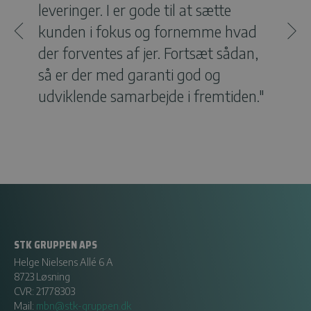
leveringer. I er gode til at sætte
Alti
kunden i fokus og fornemme hvad
Mor
der forventes af jer. Fortsæt sådan,
så er der med garanti god og
udviklende samarbejde i fremtiden."
STK GRUPPEN APS
Helge Nielsens Allé 6 A
8723 Løsning
CVR: 21778303
Mail:
mbn@stk-gruppen.dk