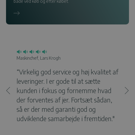
både ved køb og efter købet.
Maskinchef, Lars Krogh
Simon
“Virkelig god service og høj kvalitet af
Anm
leveringer. I er gode til at sætte
Alti
kunden i fokus og fornemme hvad
Mor
der forventes af jer. Fortsæt sådan,
så er der med garanti god og
udviklende samarbejde i fremtiden."