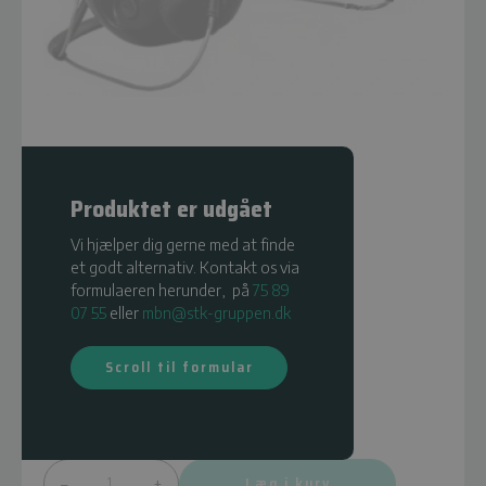
Produktet er udgået
Vi hjælper dig gerne med at finde
MT1H7B2
et godt alternativ. Kontakt os via
formulaeren herunder, på
75 89
07 55
eller
mbn@stk-gruppen.dk
Fuld produktbeskrivelse
Scroll til formular
0,00
DKK
Vejl. pris ex. moms
Læg i kurv
–
+