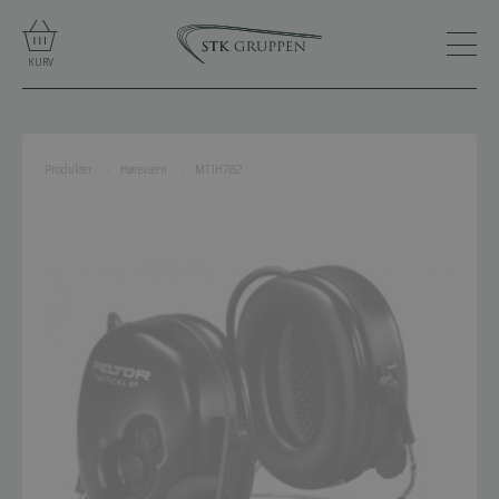
KURV
Produkter
Høreværn
MT1H7B2