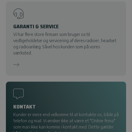
GARANTI & SERVICE
Vi har flere store firmaer som bruger os til
vedligeholdelse og servicering af deres radioer, headset
og radioanlæg. Såvel hos kunden som på vores
værksted.
KONTAKT
Kunder er mere end velkomne til at kontakte os, både på
telefon og mail. Vi ønsker ikke at være et "Online firma"
som man ikke kan komme i kontakt med. Dette gælder