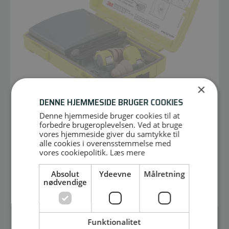
×
DENNE HJEMMESIDE BRUGER COOKIES
Denne hjemmeside bruger cookies til at
forbedre brugeroplevelsen. Ved at bruge
LEP-200 EU
vores hjemmeside giver du samtykke til
7100141817
alle cookies i overensstemmelse med
vores cookiepolitik.
Læs mere
3.571,00
DKK
Vejl. pris ex. moms
Absolut
Ydeevne
Målretning
nødvendige
Læs mere
Funktionalitet