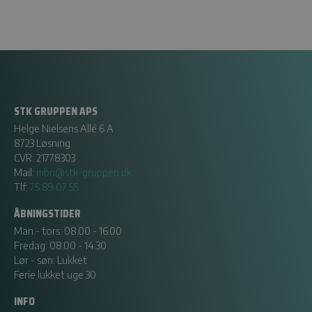
STK GRUPPEN APS
Helge Nielsens Allé 6 A
8723 Løsning
CVR: 21778303
Mail:
mbn@stk-gruppen.dk
Tlf:
75 89 07 55
ÅBNINGSTIDER
Man - tors: 08.00 - 16.00
Fredag: 08.00 - 14.30
Lør - søn: Lukket
Ferie lukket uge 30
INFO