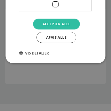
BESKRIVELSE
ACCEPTER ALLE
Udgået!
AFVIS ALLE
3M™ Peltor™ Tactical XP™ Hearing protection neckband.
VIS DETALJER