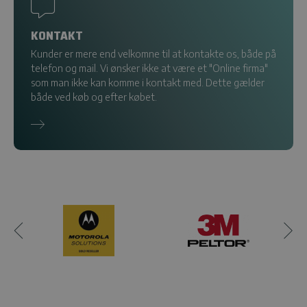
KONTAKT
Kunder er mere end velkomne til at kontakte os, både på
telefon og mail. Vi ønsker ikke at være et "Online firma"
som man ikke kan komme i kontakt med. Dette gælder
både ved køb og efter købet.