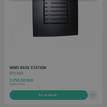
WMS BASE STATION
RTX 3061
3.250,00
DKK
Vejl. pris ex. moms
Se produkt