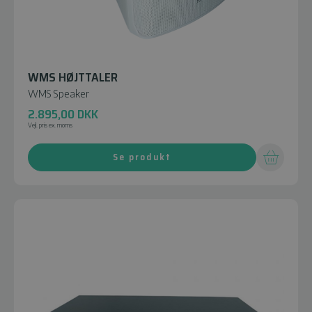
WMS HØJTTALER
WMS Speaker
2.895,00
DKK
Vejl. pris ex. moms
Se produkt