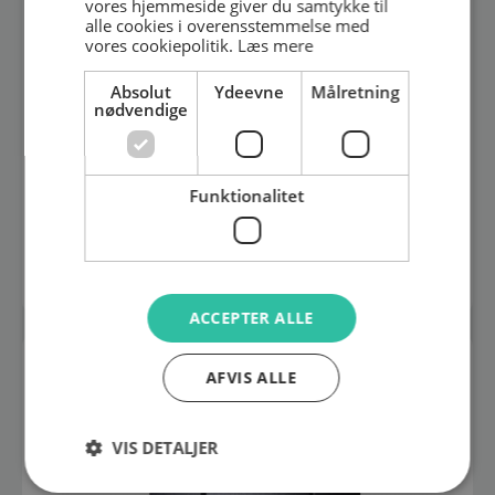
vores hjemmeside giver du samtykke til
alle cookies i overensstemmelse med
vores cookiepolitik.
Læs mere
Absolut
Ydeevne
Målretning
nødvendige
LMWHP100
WMS
1.456,00
DKK
Funktionalitet
Vejl. pris ex. moms
Se produkt
ACCEPTER ALLE
AFVIS ALLE
VIS DETALJER