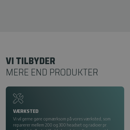
VI TILBYDER
MERE END PRODUKTER
VÆRKSTED
Vi vil gerne gøre opmærksom på vores værksted, som
reparerer mellem 200 og 300 headset og radioer pr.