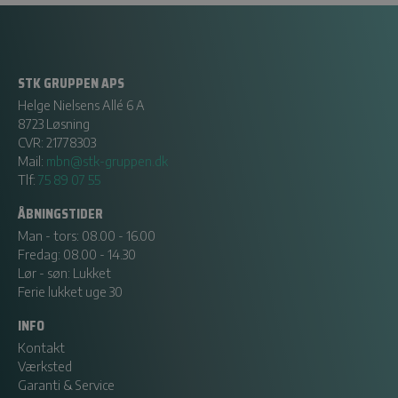
STK GRUPPEN APS
Helge Nielsens Allé 6 A
8723 Løsning
CVR: 21778303
Mail:
mbn@stk-gruppen.dk
Tlf:
75 89 07 55
ÅBNINGSTIDER
Man - tors: 08.00 - 16.00
Fredag: 08.00 - 14.30
Lør - søn: Lukket
Ferie lukket uge 30
INFO
Kontakt
Værksted
Garanti & Service