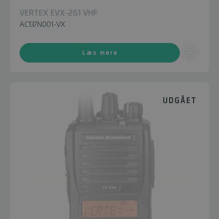
VERTEX EVX-261 VHF
AC137N001-VX
Læs mere
UDGÅET