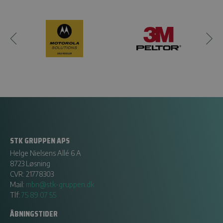
STK GRUPPEN APS
Helge Nielsens Allé 6 A
8723 Løsning
CVR: 21778303
Mail:
mbn@stk-gruppen.dk
Tlf:
75 89 07 55
ÅBNINGSTIDER