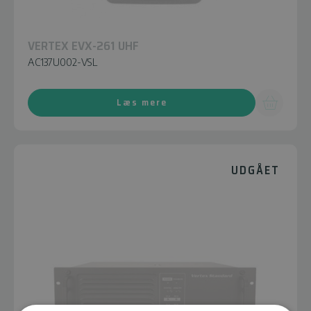
VERTEX EVX-261 UHF
AC137U002-VSL
Læs mere
UDGÅET