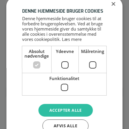
×
DENNE HJEMMESIDE BRUGER COOKIES
Denne hjemmeside bruger cookies til at
forbedre brugeroplevelsen. Ved at bruge
vores hjemmeside giver du samtykke til
alle cookies i overensstemmelse med
vores cookiepolitik.
Læs mere
Absolut
Ydeevne
Målretning
VERTEX EVX-R70 UHF
nødvendige
AC103U005-VSL
Læs mere
Funktionalitet
UDGÅET
ACCEPTER ALLE
AFVIS ALLE