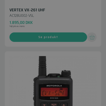
VERTEX VX-261 UHF
AC128U002-VSL
1.895,00
DKK
Vejl. pris ex. moms
Se produkt