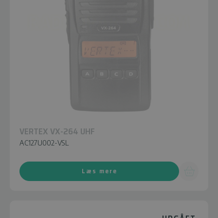
VERTEX VX-264 UHF
AC127U002-VSL
Læs mere