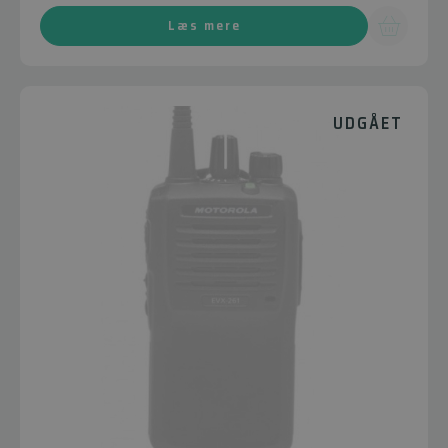
Læs mere
UDGÅET