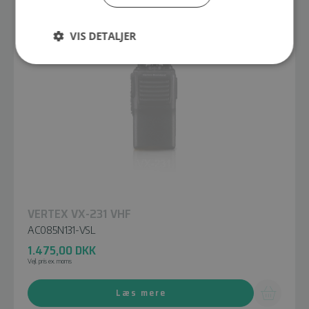
VIS DETALJER
VERTEX VX-231 VHF
AC085N131-VSL
1.475,00
DKK
Vejl. pris ex. moms
Læs mere