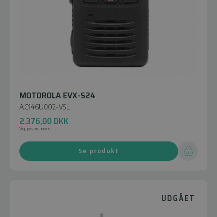
MOTOROLA EVX-S24
AC146U002-VSL
2.376,00
DKK
Vejl. pris ex. moms
Se produkt
UDGÅET