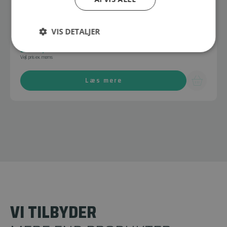
DC2811
VIS DETALJER
7000147301
2.500,00
DKK
Vejl. pris ex. moms
Læs mere
VI TILBYDER