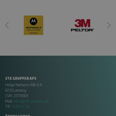
STK GRUPPEN APS
Helge Nielsens Allé 6 A
8723 Løsning
CVR: 21778303
Mail:
mbn@stk-gruppen.dk
Tlf:
75 89 07 55