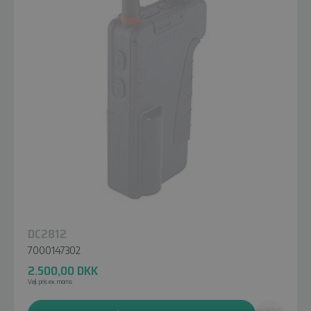
DC2812
7000147302
2.500,00
DKK
Vejl. pris ex. moms