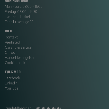
ÅBNINGSTIDER
Man - tors: 08.00 - 16.00
Fredag: 08.00 - 14.30
Lør - søn: Lukket
Ferie lukket uge 30
INFO
Kontakt
Værksted
Garanti & Service
Om os
Handelsbetingelser
Cookiepolitik
FØLG MED
Facebook
LinkedIn
YouTube
Kundetilfredshed