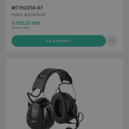
MT7H221A-07
Peltor special build
3.950,00
DKK
Vejl. pris ex. moms
Se produkt